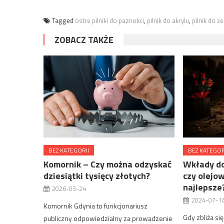
Tagged
ostre pilniki do paznokci
,
pilnik do akrylu
,
pilnik do że
ZOBACZ TAKŻE
BEZ KATEGORII
BEZ KATEGOR
Komornik – Czy można odzyskać
Wkłady do
dziesiątki tysięcy złotych?
czy olejo
najlepsze
2026-03-24
2024-07-1
Komornik Gdynia to funkcjonariusz
Gdy zbliża si
publiczny odpowiedzialny za prowadzenie