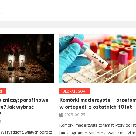
lu
II
BEZ KATEGORII
 zniczy: parafinowe
Komórki macierzyste – przeło
we? Jak wybrać
w ortopedii z ostatnich 10 lat
?
2025-06-25
6
Komórki macierzyste to temat, który od lat
ę Wszystkich Świętych oprócz
budzi ogromne zainteresowanie nie tylko