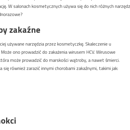
ację. W salonach kosmetycznych używa się do nich różnych narzędz
jednorazowe?
by zakaźne
zęściej używane narzędzia przez kosmetyczkę. Skaleczenie u
ń. Może ono prowadzić do zakażenia wirusem HCV. Wirusowe
która może prowadzić do marskości wątroby, a nawet śmierci.
ię również zarazić innymi chorobami zakaźnymi, takimi jak:
nokci