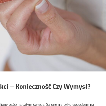
okci – Konieczność Czy Wymysł?
miliony osób na całym świecie. Są one nie tylko sposobem na